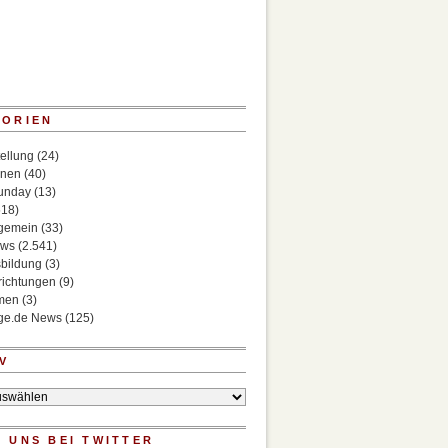
GORIEN
ellung
(24)
onen
(40)
Sunday
(13)
518)
lgemein
(33)
ews
(2.541)
bildung
(3)
richtungen
(9)
rmen
(3)
ege.de News
(125)
V
 UNS BEI TWITTER