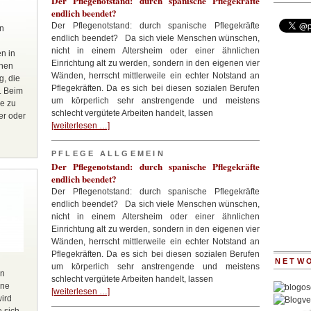
Der Pflegenotstand: durch spanische Pflegekräfte
endlich beendet?
Der Pflegenotstand: durch spanische Pflegekräfte
en
endlich beendet? Da sich viele Menschen wünschen,
nicht in einem Altersheim oder einer ähnlichen
n in
Einrichtung alt zu werden, sondern in den eigenen vier
hnen
Wänden, herrscht mittlerweile ein echter Notstand an
g, die
Pflegekräften. Da es sich bei diesen sozialen Berufen
n. Beim
um körperlich sehr anstrengende und meistens
ge zu
schlecht vergütete Arbeiten handelt, lassen
er oder
[weiterlesen …]
PFLEGE ALLGEMEIN
Der Pflegenotstand: durch spanische Pflegekräfte
endlich beendet?
Der Pflegenotstand: durch spanische Pflegekräfte
endlich beendet? Da sich viele Menschen wünschen,
nicht in einem Altersheim oder einer ähnlichen
Einrichtung alt zu werden, sondern in den eigenen vier
Wänden, herrscht mittlerweile ein echter Notstand an
Pflegekräften. Da es sich bei diesen sozialen Berufen
NETW
um körperlich sehr anstrengende und meistens
en
schlecht vergütete Arbeiten handelt, lassen
ene
[weiterlesen …]
wird