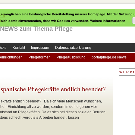
e
 ermöglichen eine bestmögliche Bereitstellung unserer Homepage. Mit der Nutzung u
e sich damit einverstanden, dass wir Cookies verwenden.
Weitere Informationen
le NEWS zum Thema Pflege
Ecke
Kontakt
Impressum
Datenschutzerklärung
einrichtungen
Pflegeformen
Pflegeausbildung
portalpflege.de News
WERB
 spanische Pflegekräfte endlich beendet?
egekräfte endlich beendet? Da sich viele Menschen wünschen,
chen Einrichtung alt zu werden, sondern in den eigenen vier
otstand an Pflegekräften. Da es sich bei diesen sozialen Berufen
ens schlecht vergütete Arbeiten handelt, lassen