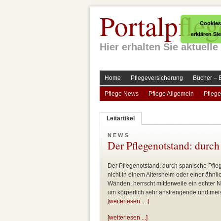
Portalpfleg
Cookies
erklären Si
Hier erhalten Sie aktuel
Home
Pflegeversicherung
Bücher – 
Pflege News
Pflege Allgemein
Pflege
Leitartikel
NEWS
Der Pflegenotstand: durch
Der Pflegenotstand: durch spanische Pfl
nicht in einem Altersheim oder einer ähnli
Wänden, herrscht mittlerweile ein echter N
um körperlich sehr anstrengende und meist
[weiterlesen …]
[weiterlesen ...]