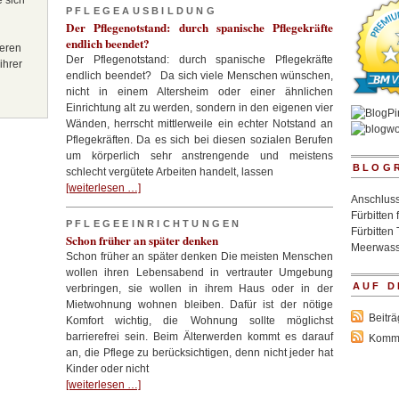
 sich
PFLEGEAUSBILDUNG
Der Pflegenotstand: durch spanische Pflegekräfte
endlich beendet?
teren
Der Pflegenotstand: durch spanische Pflegekräfte
ihrer
endlich beendet? Da sich viele Menschen wünschen,
nicht in einem Altersheim oder einer ähnlichen
Einrichtung alt zu werden, sondern in den eigenen vier
Wänden, herrscht mittlerweile ein echter Notstand an
Pflegekräften. Da es sich bei diesen sozialen Berufen
um körperlich sehr anstrengende und meistens
BLOG
schlecht vergütete Arbeiten handelt, lassen
[weiterlesen …]
Anschluss
Fürbitten 
PFLEGEEINRICHTUNGEN
Fürbitten 
Schon früher an später denken
Meerwass
Schon früher an später denken Die meisten Menschen
wollen ihren Lebensabend in vertrauter Umgebung
AUF D
verbringen, sie wollen in ihrem Haus oder in der
Mietwohnung wohnen bleiben. Dafür ist der nötige
Beitr
Komfort wichtig, die Wohnung sollte möglichst
barrierefrei sein. Beim Älterwerden kommt es darauf
Komm
an, die Pflege zu berücksichtigen, denn nicht jeder hat
Kinder oder nicht
[weiterlesen …]