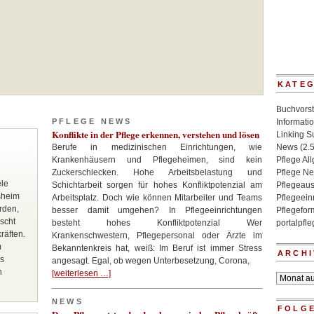
KATE
Buchvorst
PFLEGE NEWS
Informati
Konflikte in der Pflege erkennen, verstehen und lösen
Linking 
Berufe in medizinischen Einrichtungen, wie
News
(2.
Krankenhäusern und Pflegeheimen, sind kein
Pflege Al
Zuckerschlecken. Hohe Arbeitsbelastung und
Pflege N
ele
Schichtarbeit sorgen für hohes Konfliktpotenzial am
Pflegeaus
sheim
Arbeitsplatz. Doch wie können Mitarbeiter und Teams
Pflegeein
rden,
besser damit umgehen? In Pflegeeinrichtungen
Pflegefo
scht
besteht hohes Konfliktpotenzial Wer
portalpfl
räften.
Krankenschwestern, Pflegepersonal oder Ärzte im
m
Bekanntenkreis hat, weiß: Im Beruf ist immer Stress
ARCHI
ns
angesagt. Egal, ob wegen Unterbesetzung, Corona,
n
[weiterlesen …]
Archiv
NEWS
FOLGE