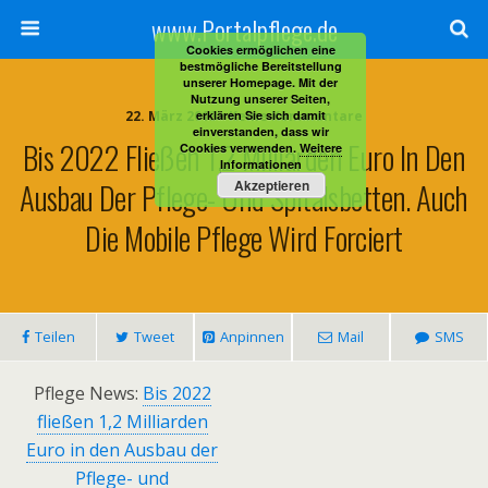
www.Portalpflege.de
Cookies ermöglichen eine
bestmögliche Bereitstellung
unserer Homepage. Mit der
Nutzung unserer Seiten,
22. März 2013 • Keine Kommentare
erklären Sie sich damit
einverstanden, dass wir
Bis 2022 Fließen 1,2 Milliarden Euro In Den
Cookies verwenden.
Weitere
Informationen
Ausbau Der Pflege- Und Spitalsbetten. Auch
Akzeptieren
Die Mobile Pflege Wird Forciert
Teilen
Tweet
Anpinnen
Mail
SMS
Pflege News:
Bis 2022
fließen 1,2 Milliarden
Euro in den Ausbau der
Pflege- und