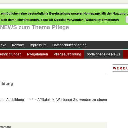
e
 ermöglichen eine bestmögliche Bereitstellung unserer Homepage. Mit der Nutzung u
e sich damit einverstanden, dass wir Cookies verwenden.
Weitere Informationen
le NEWS zum Thema Pflege
Ecke
Kontakt
Impressum
Datenschutzerklärung
einrichtungen
Pflegeformen
Pflegeausbildung
portalpflege.de News
WERB
bildung
e in Ausbildung * * = Affiliatelink (Werbung) Sie werden zu einem
mentare