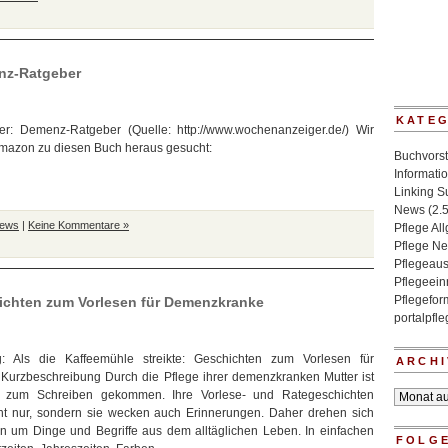
nz-Ratgeber
KATE
: Demenz-Ratgeber (Quelle: http://www.wochenanzeiger.de/) Wir
Amazon zu diesen Buch heraus gesucht:
Buchvorst
Informati
Linking 
News
(2.
News
|
Keine Kommentare »
Pflege Al
Pflege N
Pflegeaus
Pflegeein
Pflegefo
hichten zum Vorlesen für Demenzkranke
portalpfl
g: Als die Kaffeemühle streikte: Geschichten zum Vorlesen für
ARCHI
urzbeschreibung Durch die Pflege ihrer demenzkranken Mutter ist
ing zum Schreiben gekommen. Ihre Vorlese- und Rategeschichten
Archiv
cht nur, sondern sie wecken auch Erinnerungen. Daher drehen sich
en um Dinge und Begriffe aus dem alltäglichen Leben. In einfachen
FOLGE