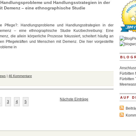
e?: Handlungsprobleme und Handlungsstrategien in der
it Demenz – eine ethnographische Studie
irrte Pflege?: Handlungsprobleme und Handlungsstrategien in der
emenz – eine ethnographische Studie Kurzbechreibung: Eine
z, die allein körperliche Prozesse fokussiert, scheitert häufig an
chen Pflegekräften und Menschen mit Demenz. Die hier vorgestellte
robleme in
BLOG
Anschluss
Fürbitten 
News
|
46 Kommentare
Fürbitten 
Meerwass
AUF D
Nächste Einträge
2
3
4
5
Beitr
Komm