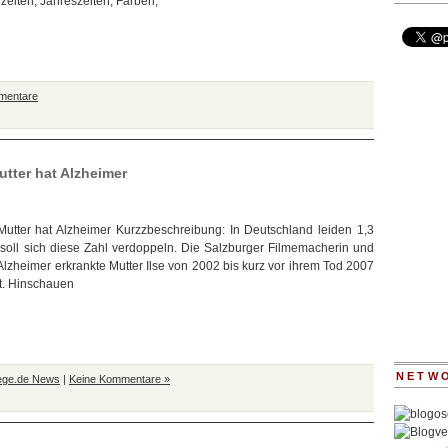
zeiten, Jahreszeiten, Farben,
mentare
utter hat Alzheimer
 Mutter hat Alzheimer Kurzzbeschreibung: In Deutschland leiden 1,3
soll sich diese Zahl verdoppeln. Die Salzburger Filmemacherin und
lzheimer erkrankte Mutter Ilse von 2002 bis kurz vor ihrem Tod 2007
t. Hinschauen
NETW
lege.de News
|
Keine Kommentare »