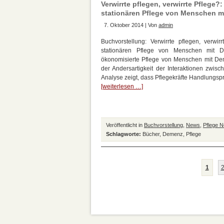
Verwirrte pflegen, verwirrte Pfleg
stationären Pflege von Menschen m
7. Oktober 2014 | Von
admin
Buchvorstellung: Verwirrte pflegen, verw
stationären Pflege von Menschen mit D
ökonomisierte Pflege von Menschen mit Demen
der Andersartigkeit der Interaktionen zwis
Analyse zeigt, dass Pflegekräfte Handlungsp
[weiterlesen …]
Veröffentlicht in
Buchvorstellung
,
News
,
Pflege 
Schlagworte:
Bücher
,
Demenz
,
Pflege
1