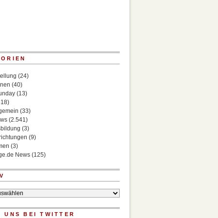
GORIEN
ellung
(24)
onen
(40)
Sunday
(13)
518)
lgemein
(33)
ews
(2.541)
bildung
(3)
richtungen
(9)
rmen
(3)
ege.de News
(125)
V
 UNS BEI TWITTER