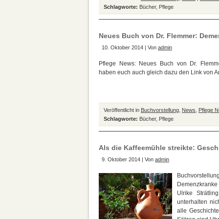
Schlagworte:
Bücher
,
Pflege
Neues Buch von Dr. Flemmer: Deme
10. Oktober 2014 | Von
admin
Pflege News: Neues Buch von Dr. Flemmer
haben euch auch gleich dazu den Link von 
Veröffentlicht in
Buchvorstellung
,
News
,
Pflege 
Schlagworte:
Bücher
,
Pflege
Als die Kaffeemühle streikte: Gesc
9. Oktober 2014 | Von
admin
Buchvorstellun
Demenzkranke K
Ulrike Strätl
unterhalten ni
alle Geschicht