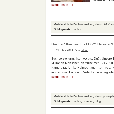
Sätzen sind Uhr
[weiterlesen …]
Veröffentlicht in
Buchvorstellung
,
News
|
67 Kom
Schlagworte:
Bücher
Bücher: Ilse, wo bist Du?: Unsere M
8. Oktober 2014 | Von
admin
Buchvorstellung: Ilse, wo bist Du?: Unsere
Millionen Menschen an Alzheimer. Bis 2050 
Kamerafrau Ulrike Halmschlager hat ihre an A
in Krems mit Foto- und Videokamera begleite
[weiterlesen …]
Veröffentlicht in
Buchvorstellung
,
News
,
portalpf
Schlagworte:
Bücher
,
Demenz
,
Pflege