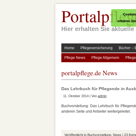
Portalpfleg
Cookies
erklären Si
Hier erhalten Sie aktuel
Home
Pflegeversicherung
Bücher – 
Pflege News
Pflege Allgemein
Pflege
portalpflege.de News
Das Lehrbuch für Pflegende in Aus
11. Oktober 2014 | Von
admin
Buchvorstellung: Das Lehrbuch für Pflegend
anderen Seite und Anbieter weitergeleitet.
Veröffentlicht in
Buchvorstellung
,
News
|
23 Kom