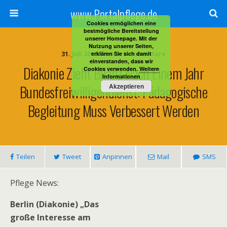
www.Portalpflege.de
Cookies ermöglichen eine
bestmögliche Bereitstellung
unserer Homepage. Mit der
Nutzung unserer Seiten,
31. Juli 2012 • Keine Kommentare
erklären Sie sich damit
einverstanden, dass wir
Diakonie Zieht Bilanz Nach Einem Jahr
Cookies verwenden.
Weitere
Informationen
Bundesfreiwilligendienst: Pädagogische
Akzeptieren
Begleitung Muss Verbessert Werden
Teilen
Tweet
Anpinnen
Mail
SMS
Pflege News:
Berlin (Diakonie) „Das
große Interesse am