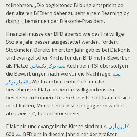
teilnehmen. „Die begleitende Bildung entspricht bei
den älteren BFDlern daher zu sehr einem ´learning by
doing`“, bemängelt der Diakonie-Präsident.
Finanziell müsse der BFD ebenso wie das Freiwillige
Soziale Jahr besser ausgestattet werden, fordert
Stockmeier. Bereits im ersten Jahr gab es bei Diakonie
und evangelischer Kirche für den BFD mehr Bewerber
als Plätze.
لعبة بوكر تكساس
Auch beim FSJ übersteigen
die Bewerbungen nach wie vor die Nachfrage.
لعبة
القمار بوكر
„Wir brauchen mehr Geld um die
bestehenden Plätze in den Freiwilligendiensten
besetzen zu können. Unsere Gesellschaft kann es sich
nicht leisten, Menschen, die sich engagieren wollen,
abzuweisen“, betont Stockmeier.
Diakonie und evangelische Kirche sind mit 4.
كازينو أون
600 BFDlern in diesem Jahr einer der größten
نت