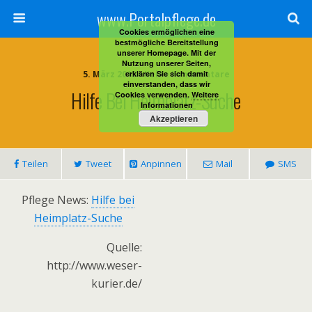
www.Portalpflege.de
Cookies ermöglichen eine
bestmögliche Bereitstellung
unserer Homepage. Mit der
Nutzung unserer Seiten,
5. März 2013 • Keine Kommentare
erklären Sie sich damit
einverstanden, dass wir
Hilfe Bei Heimplatz-Suche
Cookies verwenden.
Weitere
Informationen
Akzeptieren
Teilen
Tweet
Anpinnen
Mail
SMS
Pflege News:
Hilfe bei
Heimplatz-Suche
Quelle:
http://www.weser-
kurier.de/