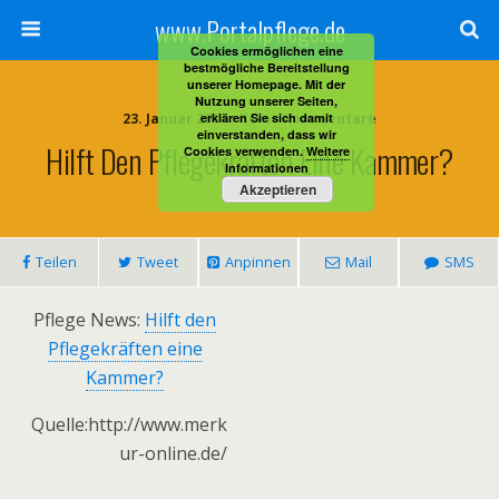
www.Portalpflege.de
Cookies ermöglichen eine
bestmögliche Bereitstellung
unserer Homepage. Mit der
Nutzung unserer Seiten,
23. Januar 2014 • Keine Kommentare
erklären Sie sich damit
einverstanden, dass wir
Hilft Den Pflegekräften Eine Kammer?
Cookies verwenden.
Weitere
Informationen
Akzeptieren
Teilen
Tweet
Anpinnen
Mail
SMS
Pflege News:
Hilft den
Pflegekräften eine
Kammer?
Quelle:http://www.merk
ur-online.de/