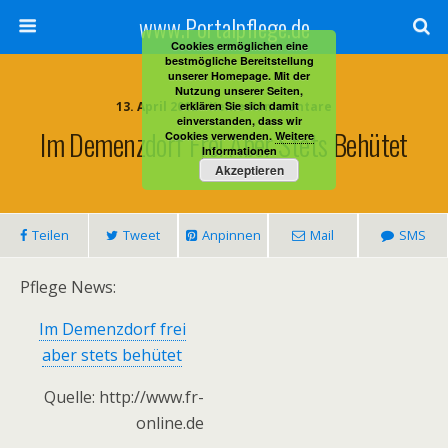
www.Portalpflege.de
Cookies ermöglichen eine
bestmögliche Bereitstellung
unserer Homepage. Mit der
Nutzung unserer Seiten,
13. April 2012 • Keine Kommentare
erklären Sie sich damit
einverstanden, dass wir
Im Demenzdorf Frei Aber Stets Behütet
Cookies verwenden.
Weitere
Informationen
Akzeptieren
Teilen
Tweet
Anpinnen
Mail
SMS
Pflege News:
Im Demenzdorf frei
aber stets behütet
Quelle: http://www.fr-
online.de