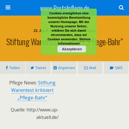
www.Portalpflege.de
Cookies ermöglichen eine
bestmögliche Bereitstellung
unserer Homepage. Mit der
Nutzung unserer Seiten,
22. April 2013 • Keine Kommentare
erklären Sie sich damit
einverstanden, dass wir
Stiftung Warentest Kritisiert „Pflege-Bahr“
Cookies verwenden.
Weitere
Informationen
Akzeptieren
Teilen
Tweet
Anpinnen
Mail
SMS
Pflege News:
Stiftung
Warentest kritisiert
„Pflege-Bahr“
Quelle: http://www.up-
aktuell.de/