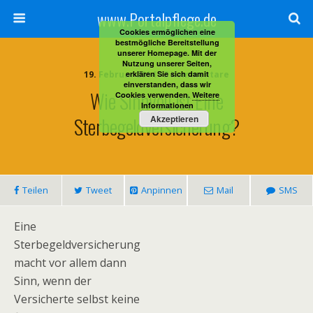
www.Portalpflege.de
Cookies ermöglichen eine
bestmögliche Bereitstellung
unserer Homepage. Mit der
Nutzung unserer Seiten,
19. Februar 2014 • 3 Kommentare
erklären Sie sich damit
einverstanden, dass wir
Wie Sinnvoll Ist Eine
Cookies verwenden.
Weitere
Informationen
Sterbegeldversicherung?
Akzeptieren
Teilen
Tweet
Anpinnen
Mail
SMS
Eine
Sterbegeldversicherung
macht vor allem dann
Sinn, wenn der
Versicherte selbst keine