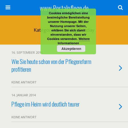
www.Portalpflege.de
Cookies ermöglichen eine
bestmögliche Bereitstellung
unserer Homepage. Mit der
Nutzung unserer Seiten,
Kategorien ›
Linking Sunday
erklären Sie sich damit
einverstanden, dass wir
Cookies verwenden.
Weitere
Informationen
Akzeptieren
16. SEPTEMBER 2014
Wie Sie heute schon von der Pflegereform
profitieren
KEINE ANTWORT
14. JANUAR 2014
Pflege im Heim wird deutlich teurer
KEINE ANTWORT