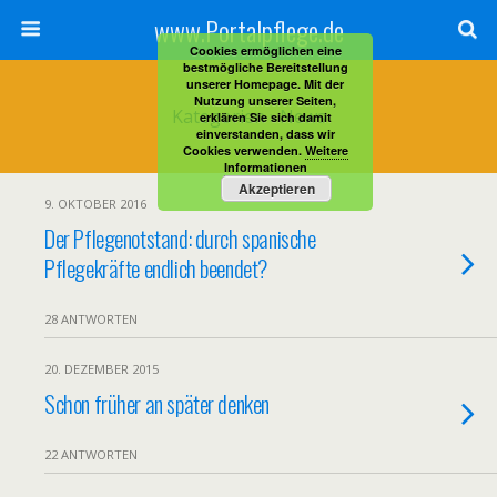
www.Portalpflege.de
Cookies ermöglichen eine
bestmögliche Bereitstellung
unserer Homepage. Mit der
Nutzung unserer Seiten,
Kategorien ›
News
erklären Sie sich damit
einverstanden, dass wir
Cookies verwenden.
Weitere
Informationen
Akzeptieren
9. OKTOBER 2016
Der Pflegenotstand: durch spanische
Pflegekräfte endlich beendet?
28 ANTWORTEN
20. DEZEMBER 2015
Schon früher an später denken
22 ANTWORTEN