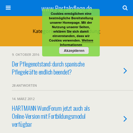
www.Portalpflege.de
Cookies ermöglichen eine
bestmögliche Bereitstellung
unserer Homepage. Mit der
Nutzung unserer Seiten,
Kategorien ›
Pflegeausbildung
erklären Sie sich damit
einverstanden, dass wir
Cookies verwenden.
Weitere
Informationen
Akzeptieren
9. OKTOBER 2016
Der Pflegenotstand: durch spanische
Pflegekräfte endlich beendet?
28 ANTWORTEN
14. MÄRZ 2012
HARTMANN WundForum jetzt auch als
Online-Version mit Fortbildungsmodul
verfügbar