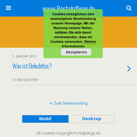
www.Portalpflege.de
Cookies ermöglichen eine
bestmögliche Bereitstellung
unserer Homepage. Mit der
Nutzung unserer Seiten,
Tags › Heilen
erklären Sie sich damit
einverstanden, dass wir
Cookies verwenden.
Weitere
Informationen
Akzeptieren
5. JANUAR 2012
Was ist Dekubitus?
72 ANTWORTEN
Zum Seitenanfang
Mobil
Desktop
All content Copyright Portalpflege.de