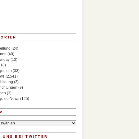
GORIEN
ellung
(24)
onen
(40)
Sunday
(13)
518)
lgemein
(33)
ews
(2.541)
bildung
(3)
richtungen
(9)
rmen
(3)
ege.de News
(125)
V
 UNS BEI TWITTER