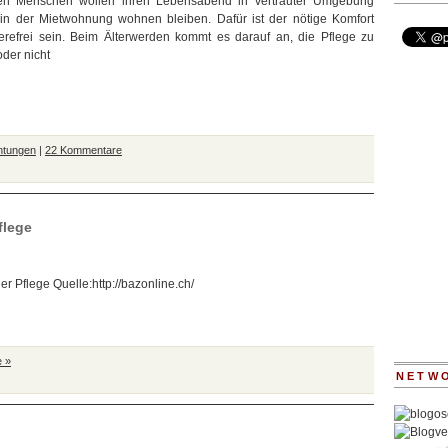
ten Menschen wollen ihren Lebensabend in vertrauter Umgebung
 in der Mietwohnung wohnen bleiben. Dafür ist der nötige Komfort
ierefrei sein. Beim Älterwerden kommt es darauf an, die Pflege zu
oder nicht
chtungen
|
22 Kommentare
flege
 Pflege Quelle:http://bazonline.ch/
 »
NETW