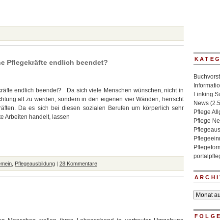
KATE
e Pflegekräfte endlich beendet?
Buchvorst
Informati
kräfte endlich beendet? Da sich viele Menschen wünschen, nicht in
Linking 
chtung alt zu werden, sondern in den eigenen vier Wänden, herrscht
News
(2.
kräften. Da es sich bei diesen sozialen Berufen um körperlich sehr
Pflege Al
e Arbeiten handelt, lassen
Pflege N
Pflegeaus
Pflegeein
Pflegefo
portalpfl
emein
,
Pflegeausbildung
|
28 Kommentare
ARCHI
Archiv
FOLGE