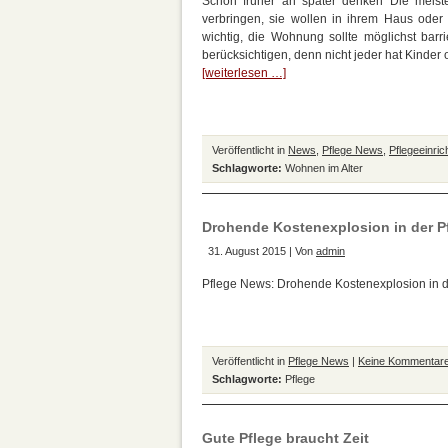
Schon früher an später denken Die meis
verbringen, sie wollen in ihrem Haus oder
wichtig, die Wohnung sollte möglichst barr
berücksichtigen, denn nicht jeder hat Kinder 
[weiterlesen …]
Veröffentlicht in
News
,
Pflege News
,
Pflegeeinri
Schlagworte:
Wohnen im Alter
Drohende Kostenexplosion in der P
31. August 2015 | Von
admin
Pflege News: Drohende Kostenexplosion in der
Veröffentlicht in
Pflege News
|
Keine Kommentare
Schlagworte:
Pflege
Gute Pflege braucht Zeit