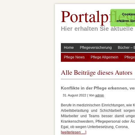
Portalpfleg
Cookies
erklären Si
Hier erhalten Sie aktuel
Home
Pflegeversicherung
Bücher – 
Pflege News
Pflege Allgemein
Pflege
Alle Beiträge dieses Autors
Konflikte in der Pflege erkennen, v
31. August 2022 | Von
admin
Berufe in medizinischen Einrichtungen, wie
Arbeitsbelastung und Schichtarbeit sorge
Mitarbeiter und Teams besser damit umgeh
Krankenschwestern, Pflegepersonal oder Ärzt
Egal, ob wegen Unterbesetzung, Corona,
[weiterlesen …]