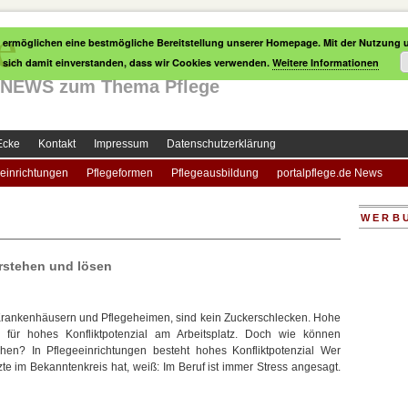
e
 ermöglichen eine bestmögliche Bereitstellung unserer Homepage. Mit der Nutzung u
e sich damit einverstanden, dass wir Cookies verwenden.
Weitere Informationen
le NEWS zum Thema Pflege
Ecke
Kontakt
Impressum
Datenschutzerklärung
einrichtungen
Pflegeformen
Pflegeausbildung
portalpflege.de News
WERB
erstehen und lösen
 Krankenhäusern und Pflegeheimen, sind kein Zuckerschlecken. Hohe
n für hohes Konfliktpotenzial am Arbeitsplatz. Doch wie können
en? In Pflegeeinrichtungen besteht hohes Konfliktpotenzial Wer
e im Bekanntenkreis hat, weiß: Im Beruf ist immer Stress angesagt.