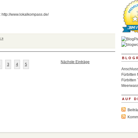
: http://www.lokalkompass.de/
 »
BLOG
Nächste Einträge
2
3
4
5
Anschluss
Fürbitten 
Fürbitten 
Meerwass
AUF D
Beitr
Komm