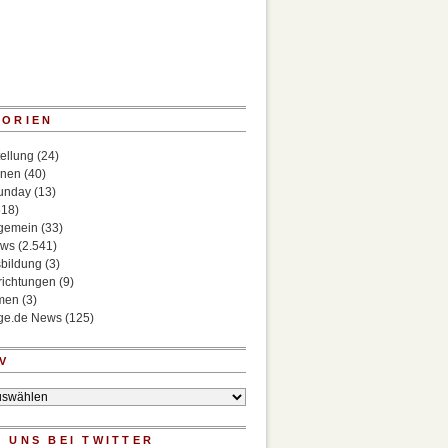
GORIEN
ellung
(24)
onen
(40)
Sunday
(13)
518)
lgemein
(33)
ews
(2.541)
bildung
(3)
richtungen
(9)
rmen
(3)
ege.de News
(125)
V
 UNS BEI TWITTER