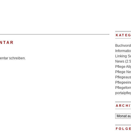
KATE
NTAR
Buchvorst
Informati
Linking 
ntar schreiben.
News
(2.
Pflege Al
Pflege N
Pflegeaus
Pflegeein
Pflegefo
portalpfl
ARCHI
Archiv
FOLGE