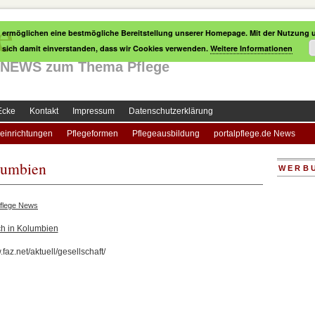
e
 ermöglichen eine bestmögliche Bereitstellung unserer Homepage. Mit der Nutzung u
e sich damit einverstanden, dass wir Cookies verwenden.
Weitere Informationen
le NEWS zum Thema Pflege
Ecke
Kontakt
Impressum
Datenschutzerklärung
einrichtungen
Pflegeformen
Pflegeausbildung
portalpflege.de News
lumbien
WERB
flege News
ch in Kolumbien
.faz.net/aktuell/gesellschaft/