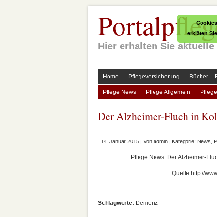
Portalpfleg
Cookies
erklären Si
Hier erhalten Sie aktuel
Home
Pflegeversicherung
Bücher – 
Pflege News
Pflege Allgemein
Pflege
Der Alzheimer-Fluch in Ko
14. Januar 2015 | Von
admin
| Kategorie:
News
,
P
Pflege News:
Der Alzheimer-Flu
Quelle:http://www
Schlagworte:
Demenz