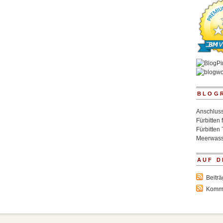
BLOG
Anschluss
Fürbitten 
Fürbitten 
Meerwass
AUF D
Beitr
Komm