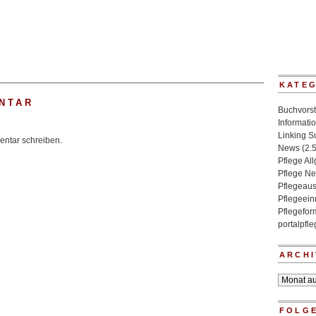
KATE
NTAR
Buchvorst
Informati
Linking 
ntar schreiben.
News
(2.
Pflege Al
Pflege N
Pflegeaus
Pflegeein
Pflegefo
portalpfl
ARCHI
Archiv
FOLGE