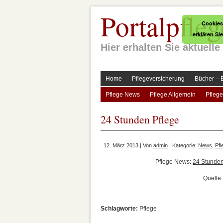
Portalpfleg
Cookies
erklären Si
Hier erhalten Sie aktuel
Home
Pflegeversicherung
Bücher – 
Pflege News
Pflege Allgemein
Pflege
24 Stunden Pflege
12. März 2013 | Von
admin
| Kategorie:
News
,
Pf
Pflege News:
24 Stunden
Quelle:
Schlagworte:
Pflege