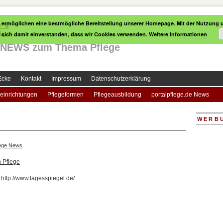
e
 ermöglichen eine bestmögliche Bereitstellung unserer Homepage. Mit der Nutzung u
e sich damit einverstanden, dass wir Cookies verwenden.
Weitere Informationen
le NEWS zum Thema Pflege
Ecke
Kontakt
Impressum
Datenschutzerklärung
einrichtungen
Pflegeformen
Pflegeausbildung
portalpflege.de News
WERB
lege News
 Pflege
 http://www.tagesspiegel.de/