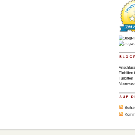
BLOG
Anschluss
Fürbitten 
Fürbitten 
Meerwass
AUF D
Beitr
Komm