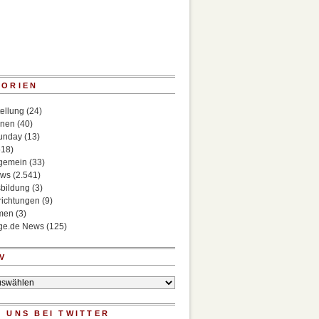
GORIEN
ellung
(24)
onen
(40)
Sunday
(13)
518)
lgemein
(33)
ews
(2.541)
bildung
(3)
richtungen
(9)
rmen
(3)
ege.de News
(125)
V
 UNS BEI TWITTER