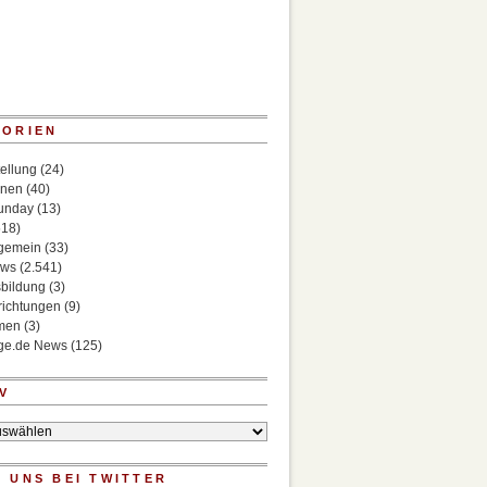
GORIEN
ellung
(24)
onen
(40)
Sunday
(13)
518)
lgemein
(33)
ews
(2.541)
bildung
(3)
richtungen
(9)
rmen
(3)
ege.de News
(125)
V
 UNS BEI TWITTER