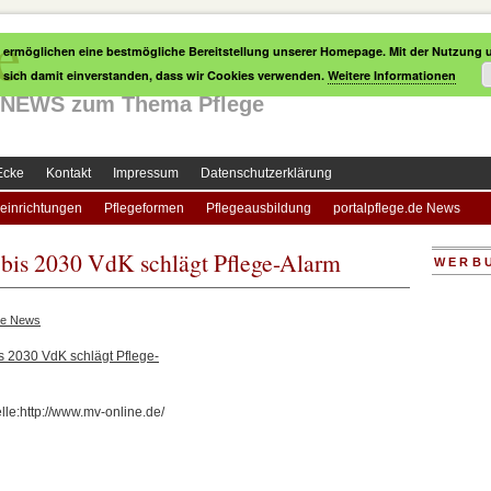
e
 ermöglichen eine bestmögliche Bereitstellung unserer Homepage. Mit der Nutzung u
e sich damit einverstanden, dass wir Cookies verwenden.
Weitere Informationen
le NEWS zum Thema Pflege
Ecke
Kontakt
Impressum
Datenschutzerklärung
einrichtungen
Pflegeformen
Pflegeausbildung
portalpflege.de News
e bis 2030 VdK schlägt Pflege-Alarm
WERB
ge News
is 2030 VdK schlägt Pflege-
lle:http://www.mv-online.de/