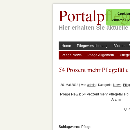
Portalpfleg
Cookies
erklären Si
Hier erhalten Sie aktuel
Home
Pflegeversicherung
Bücher – 
Pflege News
Pflege Allgemein
Pflege
54 Prozent mehr Pflegefäll
26. Mai 2014 | Von
admin
| Kategorie:
News
,
Pfle
Pflege News:
54 Prozent mehr Pflegefälle b
Alarm
Que
Schlagworte:
Pflege