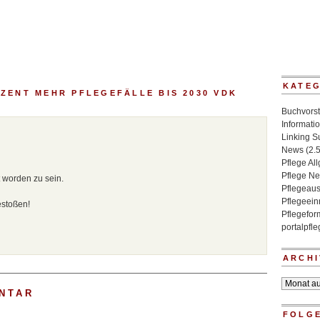
KATE
ZENT MEHR PFLEGEFÄLLE BIS 2030 VDK
Buchvorst
Informati
Linking 
News
(2.
Pflege Al
Pflege N
 worden zu sein.
Pflegeaus
Pflegeein
estoßen!
Pflegefo
portalpfl
ARCHI
Archiv
NTAR
FOLGE