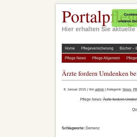
Portalpfleg
Cookies
erklären Si
Hier erhalten Sie aktuel
Home
Pflegeversicherung
Bücher – 
Pflege News
Pflege Allgemein
Pflege
Ärzte fordern Umdenken b
8. Januar 2015 | Von
admin
| Kategorie:
News
,
Pf
Pflege News:
Ärzte fordern Umde
Qu
Schlagworte:
Demenz