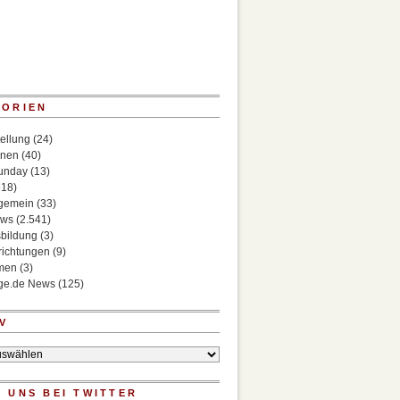
GORIEN
ellung
(24)
onen
(40)
Sunday
(13)
518)
lgemein
(33)
ews
(2.541)
bildung
(3)
richtungen
(9)
rmen
(3)
ege.de News
(125)
V
 UNS BEI TWITTER