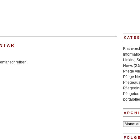
KATE
NTAR
Buchvorst
Informati
Linking 
ntar schreiben.
News
(2.
Pflege Al
Pflege N
Pflegeaus
Pflegeein
Pflegefo
portalpfl
ARCHI
Archiv
FOLGE