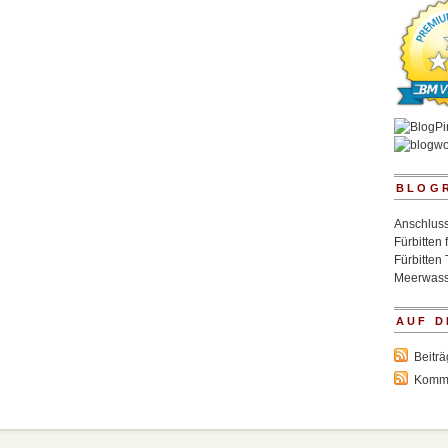
BLOG
Anschluss
Fürbitten 
Fürbitten 
Meerwass
AUF D
Beitr
Komm