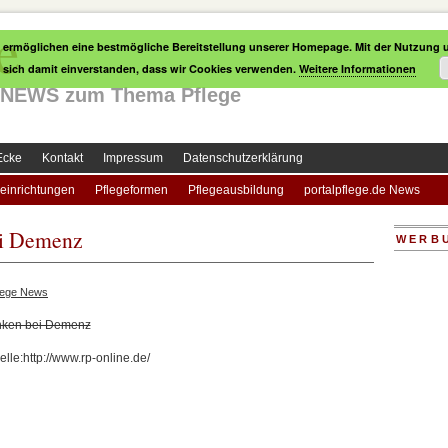
e
 ermöglichen eine bestmögliche Bereitstellung unserer Homepage. Mit der Nutzung u
e sich damit einverstanden, dass wir Cookies verwenden.
Weitere Informationen
le NEWS zum Thema Pflege
Ecke
Kontakt
Impressum
Datenschutzerklärung
einrichtungen
Pflegeformen
Pflegeausbildung
portalpflege.de News
ei Demenz
WERB
lege News
nken bei Demenz
elle:http://www.rp-online.de/