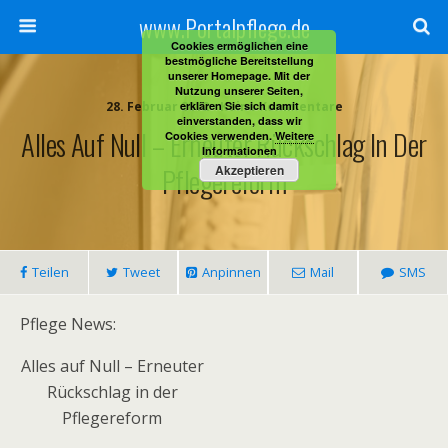
www.Portalpflege.de
Cookies ermöglichen eine
bestmögliche Bereitstellung
unserer Homepage. Mit der
Nutzung unserer Seiten,
28. Februar 2012 • Keine Kommentare
erklären Sie sich damit
einverstanden, dass wir
Alles Auf Null – Erneuter Rückschlag In Der
Cookies verwenden.
Weitere
Informationen
Pflegereform
Akzeptieren
Teilen
Tweet
Anpinnen
Mail
SMS
Pflege News:
Alles auf Null – Erneuter
Rückschlag in der
Pflegereform