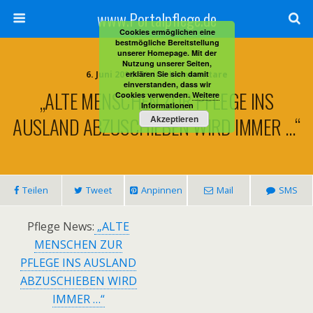
www.Portalpflege.de
Cookies ermöglichen eine
bestmögliche Bereitstellung
unserer Homepage. Mit der
Nutzung unserer Seiten,
6. Juni 2013 • Keine Kommentare
erklären Sie sich damit
einverstanden, dass wir
„ALTE MENSCHEN ZUR PFLEGE INS
Cookies verwenden.
Weitere
Informationen
AUSLAND ABZUSCHIEBEN WIRD IMMER …“
Akzeptieren
Teilen
Tweet
Anpinnen
Mail
SMS
Pflege News:
„ALTE
MENSCHEN ZUR
PFLEGE INS AUSLAND
ABZUSCHIEBEN WIRD
IMMER …“