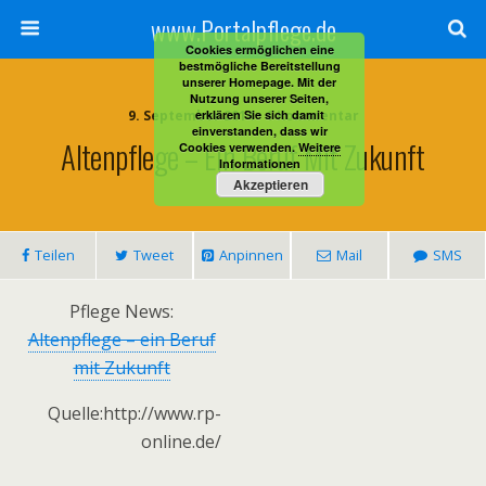
www.Portalpflege.de
Cookies ermöglichen eine
bestmögliche Bereitstellung
unserer Homepage. Mit der
Nutzung unserer Seiten,
9. September 2014 • 1 Kommentar
erklären Sie sich damit
einverstanden, dass wir
Altenpflege – Ein Beruf Mit Zukunft
Cookies verwenden.
Weitere
Informationen
Akzeptieren
Teilen
Tweet
Anpinnen
Mail
SMS
Pflege News:
Altenpflege – ein Beruf
mit Zukunft
Quelle:http://www.rp-
online.de/