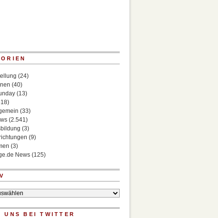
GORIEN
ellung
(24)
onen
(40)
Sunday
(13)
518)
lgemein
(33)
ews
(2.541)
bildung
(3)
richtungen
(9)
rmen
(3)
ege.de News
(125)
V
 UNS BEI TWITTER