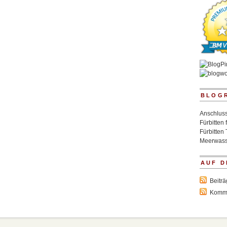
BLOG
Anschluss
Fürbitten 
Fürbitten 
Meerwass
AUF D
Beitr
Komm