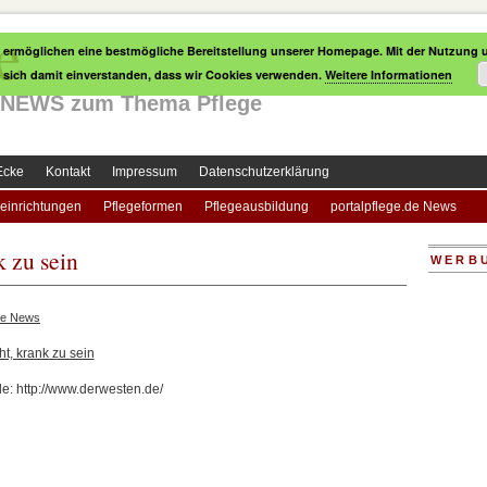
e
 ermöglichen eine bestmögliche Bereitstellung unserer Homepage. Mit der Nutzung u
e sich damit einverstanden, dass wir Cookies verwenden.
Weitere Informationen
le NEWS zum Thema Pflege
Ecke
Kontakt
Impressum
Datenschutzerklärung
einrichtungen
Pflegeformen
Pflegeausbildung
portalpflege.de News
k zu sein
WERB
ge News
ht, krank zu sein
le: http://www.derwesten.de/