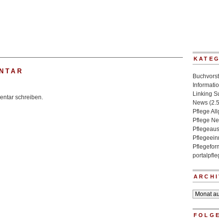
KATE
NTAR
Buchvorst
Informati
Linking 
ntar schreiben.
News
(2.
Pflege Al
Pflege N
Pflegeaus
Pflegeein
Pflegefo
portalpfl
ARCHI
Archiv
FOLGE