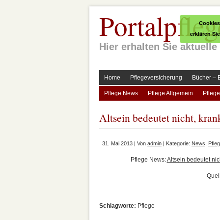
Portalpfleg
Cookies
erklären Si
Hier erhalten Sie aktuel
Home
Pflegeversicherung
Bücher – 
Pflege News
Pflege Allgemein
Pflege
Altsein bedeutet nicht, kran
31. Mai 2013 | Von
admin
| Kategorie:
News
,
Pfle
Pflege News:
Altsein bedeutet nic
Quel
Schlagworte:
Pflege