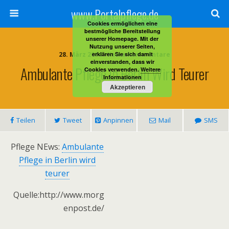
www.Portalpflege.de
Cookies ermöglichen eine
bestmögliche Bereitstellung
unserer Homepage. Mit der
Nutzung unserer Seiten,
28. März 2014 • Keine Kommentare
erklären Sie sich damit
einverstanden, dass wir
Ambulante Pflege In Berlin Wird Teurer
Cookies verwenden.
Weitere
Informationen
Akzeptieren
Teilen
Tweet
Anpinnen
Mail
SMS
Pflege NEws:
Ambulante
Pflege in Berlin wird
teurer
Quelle:http://www.morg
enpost.de/