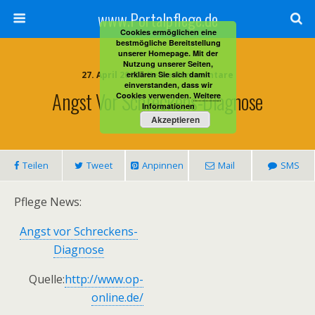
www.Portalpflege.de
Cookies ermöglichen eine
bestmögliche Bereitstellung
unserer Homepage. Mit der
Nutzung unserer Seiten,
27. April 2012 • Keine Kommentare
erklären Sie sich damit
einverstanden, dass wir
Angst Vor Schreckens-Diagnose
Cookies verwenden.
Weitere
Informationen
Akzeptieren
Teilen
Tweet
Anpinnen
Mail
SMS
Pflege News:
Angst vor Schreckens-
Diagnose
Quelle:
http://www.op-
online.de/