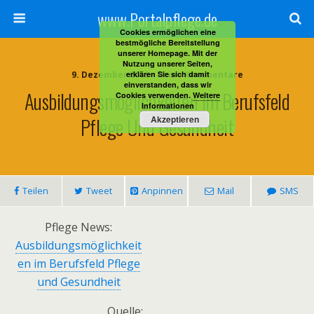
www.Portalpflege.de
Cookies ermöglichen eine
bestmögliche Bereitstellung
unserer Homepage. Mit der
Nutzung unserer Seiten,
9. Dezember 2013 • Keine Kommentare
erklären Sie sich damit
einverstanden, dass wir
Ausbildungsmöglichkeiten Im Berufsfeld
Cookies verwenden.
Weitere
Informationen
Pflege Und Gesundheit
Akzeptieren
Teilen
Tweet
Anpinnen
Mail
SMS
Pflege News:
Ausbildungsmöglichkeit
en im Berufsfeld Pflege
und Gesundheit
Quelle: