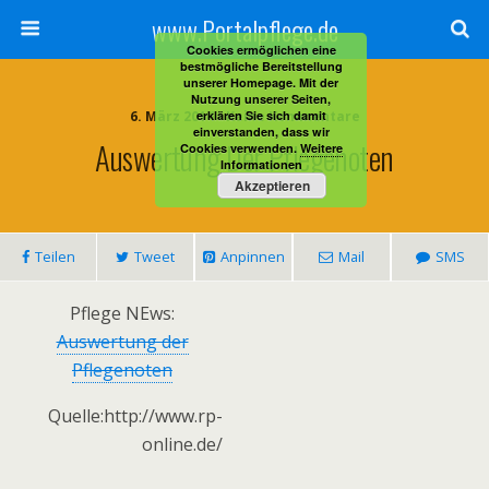
www.Portalpflege.de
Cookies ermöglichen eine
bestmögliche Bereitstellung
unserer Homepage. Mit der
Nutzung unserer Seiten,
6. März 2014 • Keine Kommentare
erklären Sie sich damit
einverstanden, dass wir
Auswertung Der Pflegenoten
Cookies verwenden.
Weitere
Informationen
Akzeptieren
Teilen
Tweet
Anpinnen
Mail
SMS
Pflege NEws:
Auswertung der
Pflegenoten
Quelle:http://www.rp-
online.de/