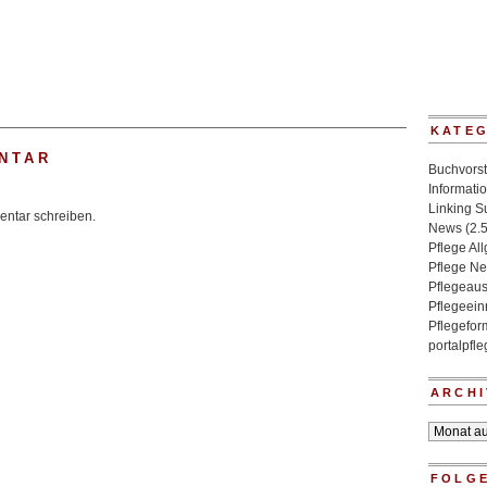
KATE
NTAR
Buchvorst
Informati
Linking 
ntar schreiben.
News
(2.
Pflege Al
Pflege N
Pflegeaus
Pflegeein
Pflegefo
portalpfl
ARCHI
Archiv
FOLGE