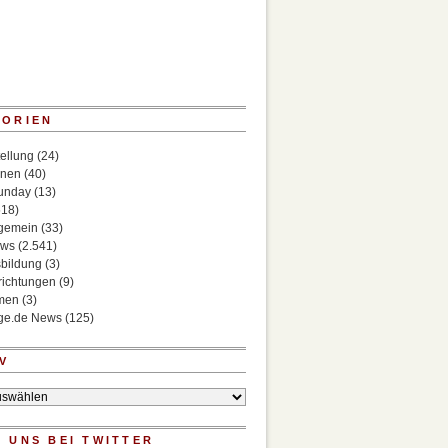
GORIEN
ellung
(24)
onen
(40)
Sunday
(13)
518)
lgemein
(33)
ews
(2.541)
bildung
(3)
richtungen
(9)
rmen
(3)
ege.de News
(125)
V
 UNS BEI TWITTER