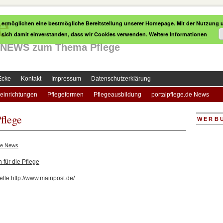
e
 ermöglichen eine bestmögliche Bereitstellung unserer Homepage. Mit der Nutzung u
e sich damit einverstanden, dass wir Cookies verwenden.
Weitere Informationen
le NEWS zum Thema Pflege
Ecke
Kontakt
Impressum
Datenschutzerklärung
einrichtungen
Pflegeformen
Pflegeausbildung
portalpflege.de News
Pflege
WERB
ge News
 für die Pflege
lle:http://www.mainpost.de/