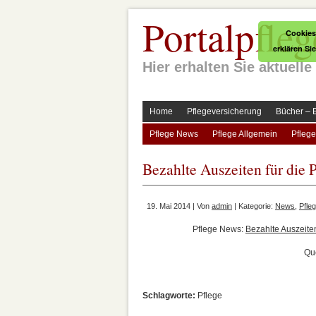
Portalpfleg
Cookies
erklären Si
Hier erhalten Sie aktuel
Home
Pflegeversicherung
Bücher – 
Pflege News
Pflege Allgemein
Pflege
Bezahlte Auszeiten für die 
19. Mai 2014 | Von
admin
| Kategorie:
News
,
Pfle
Pflege News:
Bezahlte Auszeiten
Que
Schlagworte:
Pflege