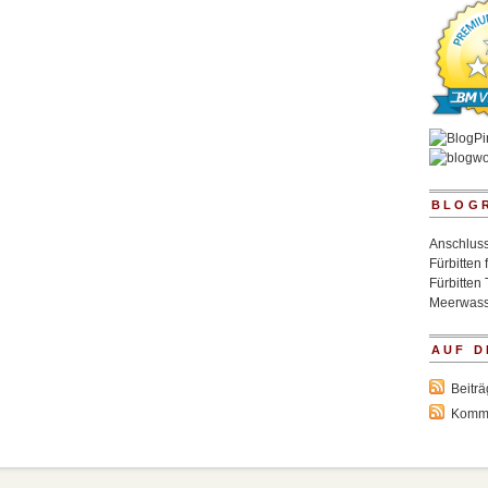
BLOG
Anschluss
Fürbitten 
Fürbitten 
Meerwass
AUF D
Beitr
Komm