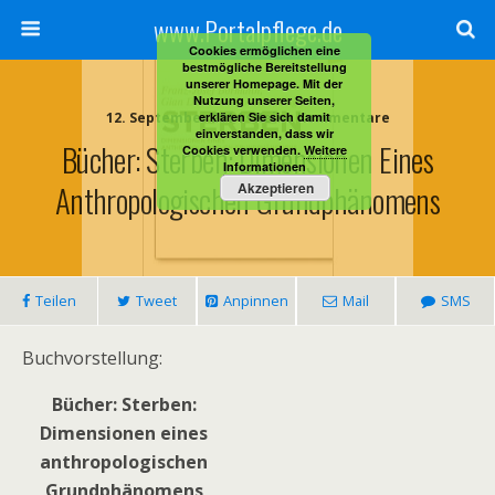
www.Portalpflege.de
Cookies ermöglichen eine
bestmögliche Bereitstellung
unserer Homepage. Mit der
Nutzung unserer Seiten,
12. September 2014 • Keine Kommentare
erklären Sie sich damit
einverstanden, dass wir
Bücher: Sterben: Dimensionen Eines
Cookies verwenden.
Weitere
Informationen
Anthropologischen Grundphänomens
Akzeptieren
Teilen
Tweet
Anpinnen
Mail
SMS
Buchvorstellung:
Bücher: Sterben:
Dimensionen eines
anthropologischen
Grundphänomens