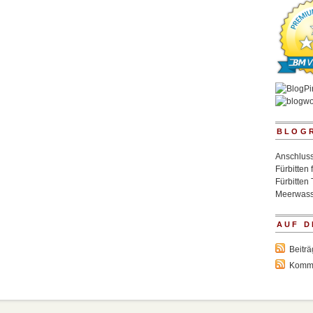
BLOG
Anschluss
Fürbitten 
Fürbitten 
Meerwass
AUF D
Beitr
Komm