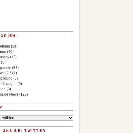
GORIEN
ellung
(24)
onen
(40)
Sunday
(13)
518)
lgemein
(33)
ews
(2.541)
bildung
(3)
richtungen
(9)
rmen
(3)
ege.de News
(125)
V
 UNS BEI TWITTER