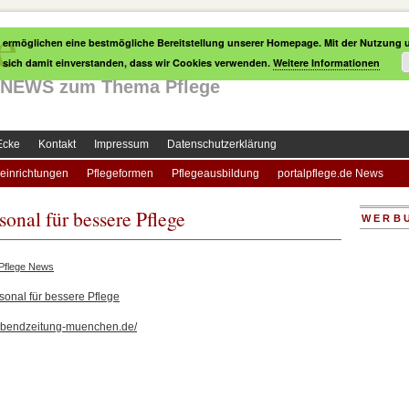
e
 ermöglichen eine bestmögliche Bereitstellung unserer Homepage. Mit der Nutzung u
e sich damit einverstanden, dass wir Cookies verwenden.
Weitere Informationen
le NEWS zum Thema Pflege
Ecke
Kontakt
Impressum
Datenschutzerklärung
einrichtungen
Pflegeformen
Pflegeausbildung
portalpflege.de News
onal für bessere Pflege
WERB
Pflege News
sonal für bessere Pflege
.abendzeitung-muenchen.de/