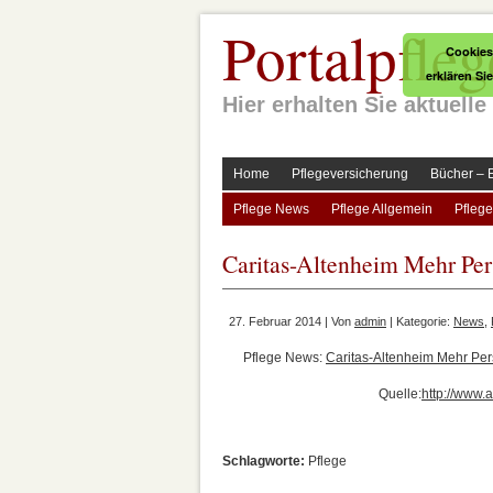
Portalpfleg
Cookies
erklären Si
Hier erhalten Sie aktuel
Home
Pflegeversicherung
Bücher – 
Pflege News
Pflege Allgemein
Pflege
Caritas-Altenheim Mehr Pers
27. Februar 2014 | Von
admin
| Kategorie:
News
,
Pflege News:
Caritas-Altenheim Mehr Per
Quelle:
http://www
Schlagworte:
Pflege