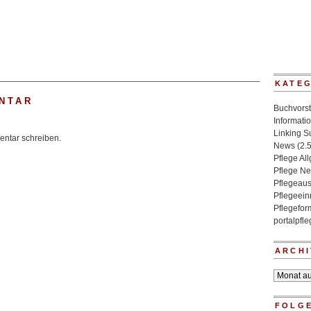
KATE
NTAR
Buchvorst
Informati
Linking 
ntar schreiben.
News
(2.
Pflege Al
Pflege N
Pflegeaus
Pflegeein
Pflegefo
portalpfl
ARCHI
Archiv
FOLGE