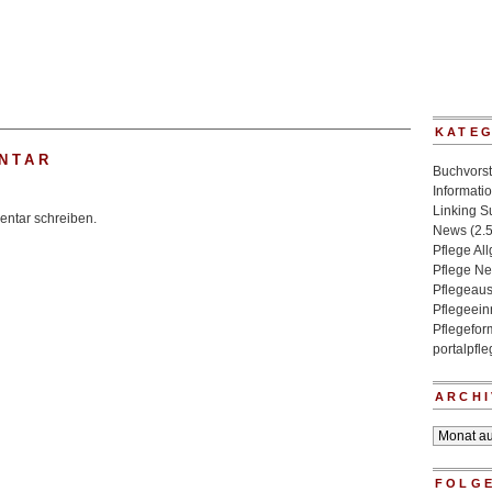
KATE
NTAR
Buchvorst
Informati
Linking 
ntar schreiben.
News
(2.
Pflege Al
Pflege N
Pflegeaus
Pflegeein
Pflegefo
portalpfl
ARCHI
Archiv
FOLGE