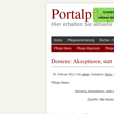
Portalpfleg
Cookies
erklären Si
Hier erhalten Sie aktuel
Home
Pflegeversicherung
Bücher – 
Pflege News
Pflege Allgemein
Pflege
Demenz: Akzeptieren, statt
20. Februar 2012 | Von
admin
| Kategorie:
News
,
Pflege News:
Demenz: Akzeptieren, statt
(Quelle: http://www