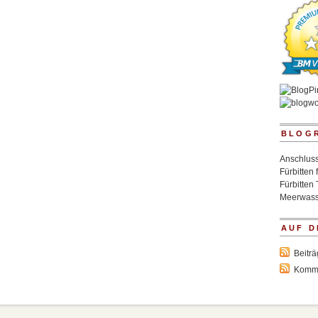
BLOG
Anschluss
Fürbitten 
Fürbitten 
Meerwass
AUF D
Beitr
Komm