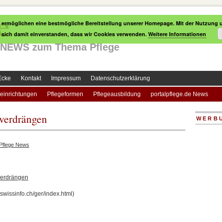
e
 ermöglichen eine bestmögliche Bereitstellung unserer Homepage. Mit der Nutzung u
e sich damit einverstanden, dass wir Cookies verwenden.
Weitere Informationen
le NEWS zum Thema Pflege
Ecke
Kontakt
Impressum
Datenschutzerklärung
einrichtungen
Pflegeformen
Pflegeausbildung
portalpflege.de News
 verdrängen
WERB
Pflege News
 verdrängen
.swissinfo.ch/ger/index.html)