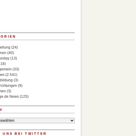
GORIEN
ellung
(24)
onen
(40)
Sunday
(13)
518)
lgemein
(33)
ews
(2.541)
bildung
(3)
richtungen
(9)
rmen
(3)
ege.de News
(125)
V
 UNS BEI TWITTER