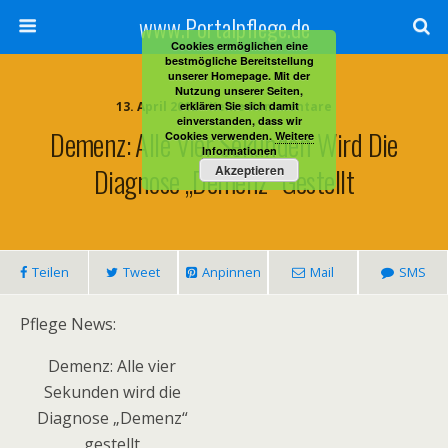
www.Portalpflege.de
Cookies ermöglichen eine
bestmögliche Bereitstellung
unserer Homepage. Mit der
Nutzung unserer Seiten,
13. April 2012 • Keine Kommentare
erklären Sie sich damit
einverstanden, dass wir
Demenz: Alle Vier Sekunden Wird Die
Cookies verwenden.
Weitere
Informationen
Diagnose „Demenz“ Gestellt
Akzeptieren
Teilen
Tweet
Anpinnen
Mail
SMS
Pflege News:
Demenz: Alle vier
Sekunden wird die
Diagnose „Demenz“
gestellt