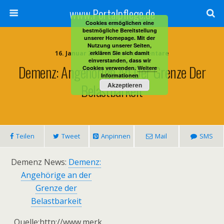
www.Portalpflege.de
Cookies ermöglichen eine
bestmögliche Bereitstellung
unserer Homepage. Mit der
Nutzung unserer Seiten,
16. Januar 2014 • Keine Kommentare
erklären Sie sich damit
einverstanden, dass wir
Demenz: Angehörige An Der Grenze Der
Cookies verwenden.
Weitere
Informationen
Belastbarkeit
Akzeptieren
Teilen
Tweet
Anpinnen
Mail
SMS
Demenz News:
Demenz:
Angehörige an der
Grenze der
Belastbarkeit
Quelle:http://www.merk