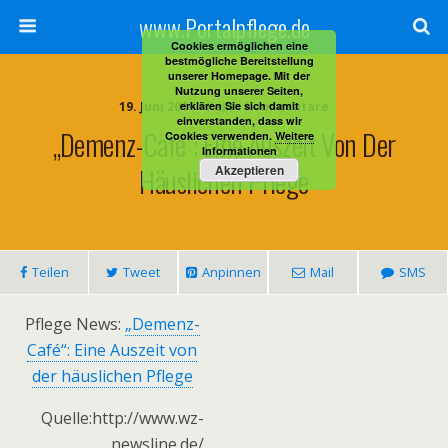
www.Portalpflege.de
Cookies ermöglichen eine
bestmögliche Bereitstellung
unserer Homepage. Mit der
Nutzung unserer Seiten,
19. Juni 2014 • Keine Kommentare
erklären Sie sich damit
einverstanden, dass wir
„Demenz-Café“: Eine Auszeit Von Der
Cookies verwenden.
Weitere
Informationen
Häuslichen Pflege
Akzeptieren
Teilen
Tweet
Anpinnen
Mail
SMS
Pflege News:
„Demenz-
Café“: Eine Auszeit von
der häuslichen Pflege
Quelle:http://www.wz-
newsline.de/