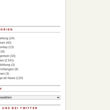
GORIEN
ellung
(24)
onen
(40)
Sunday
(13)
518)
lgemein
(33)
ews
(2.541)
bildung
(3)
richtungen
(9)
rmen
(3)
ege.de News
(125)
V
 UNS BEI TWITTER