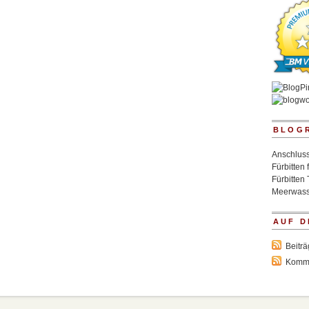
BLOG
Anschluss
Fürbitten 
Fürbitten 
Meerwass
AUF D
Beitr
Komm