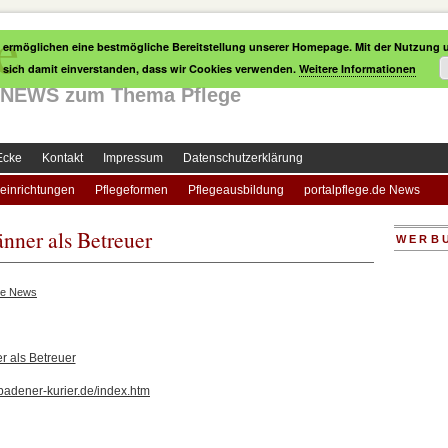
e
 ermöglichen eine bestmögliche Bereitstellung unserer Homepage. Mit der Nutzung u
e sich damit einverstanden, dass wir Cookies verwenden.
Weitere Informationen
le NEWS zum Thema Pflege
Ecke
Kontakt
Impressum
Datenschutzerklärung
einrichtungen
Pflegeformen
Pflegeausbildung
portalpflege.de News
nner als Betreuer
WERB
ge News
 als Betreuer
badener-kurier.de/index.htm