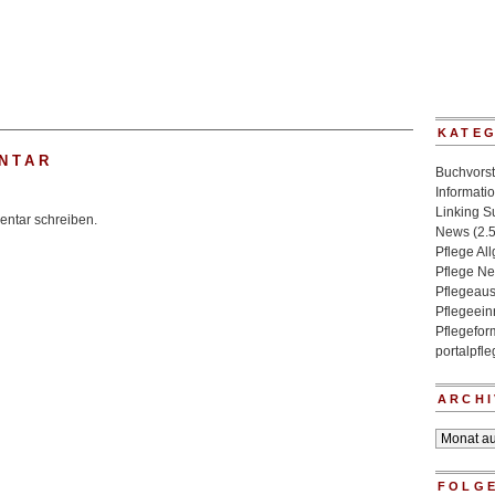
KATE
NTAR
Buchvorst
Informati
Linking 
ntar schreiben.
News
(2.
Pflege Al
Pflege N
Pflegeaus
Pflegeein
Pflegefo
portalpfl
ARCHI
Archiv
FOLGE