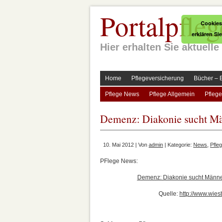
Portalpfleg
Cookies
erklären Si
Hier erhalten Sie aktuel
Home
Pflegeversicherung
Bücher – 
Pflege News
Pflege Allgemein
Pflege
Demenz: Diakonie sucht Mä
10. Mai 2012 | Von
admin
| Kategorie:
News
,
Pfle
PFlege News:
Demenz: Diakonie sucht Männer
Quelle:
http://www.wies