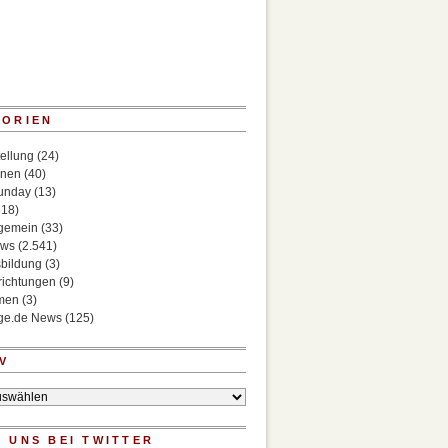
GORIEN
ellung
(24)
onen
(40)
Sunday
(13)
518)
lgemein
(33)
ews
(2.541)
bildung
(3)
richtungen
(9)
rmen
(3)
ege.de News
(125)
V
 UNS BEI TWITTER