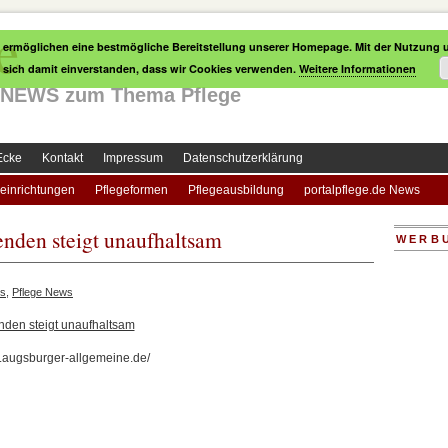
e
 ermöglichen eine bestmögliche Bereitstellung unserer Homepage. Mit der Nutzung u
e sich damit einverstanden, dass wir Cookies verwenden.
Weitere Informationen
le NEWS zum Thema Pflege
Ecke
Kontakt
Impressum
Datenschutzerklärung
einrichtungen
Pflegeformen
Pflegeausbildung
portalpflege.de News
nden steigt unaufhaltsam
WERB
s
,
Pflege News
nden steigt unaufhaltsam
w.augsburger-allgemeine.de/