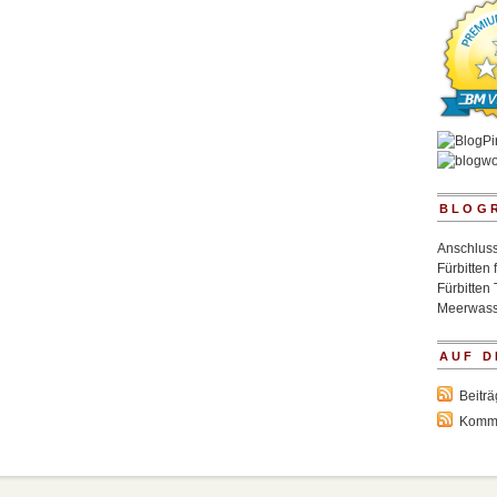
BLOG
Anschluss
Fürbitten 
Fürbitten 
Meerwass
AUF D
Beitr
Komm