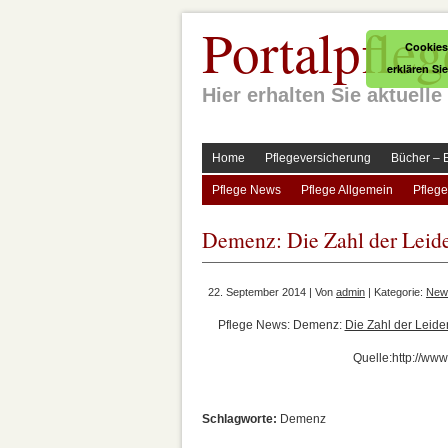
Portalpfleg
Cookies
erklären Si
Hier erhalten Sie aktuel
Home
Pflegeversicherung
Bücher – 
Pflege News
Pflege Allgemein
Pflege
Demenz: Die Zahl der Leide
22. September 2014 | Von
admin
| Kategorie:
New
Pflege News: Demenz:
Die Zahl der Leide
Quelle:http://ww
Schlagworte:
Demenz