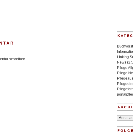
KATE
NTAR
Buchvorst
Informati
Linking 
ntar schreiben.
News
(2.
Pflege Al
Pflege N
Pflegeaus
Pflegeein
Pflegefo
portalpfl
ARCHI
Archiv
FOLGE