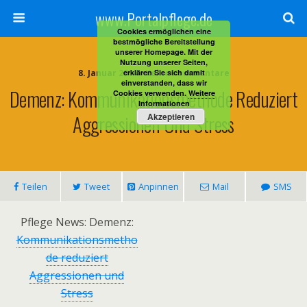
www.Portalpflege.de
Cookies ermöglichen eine
bestmögliche Bereitstellung
unserer Homepage. Mit der
Nutzung unserer Seiten,
8. Januar 2014 • Keine Kommentare
erklären Sie sich damit
einverstanden, dass wir
Demenz: Kommunikationsmethode Reduziert
Cookies verwenden.
Weitere
Informationen
Aggressionen Und Stress
Akzeptieren
Teilen
Tweet
Anpinnen
Mail
SMS
Pflege News: Demenz:
Kommunikationsmetho
de reduziert
Aggressionen und
Stress