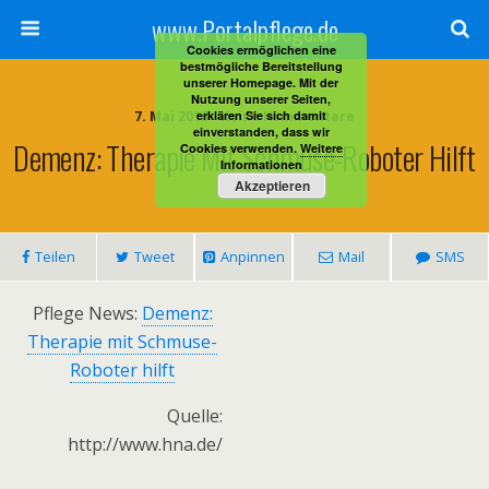
www.Portalpflege.de
Cookies ermöglichen eine
bestmögliche Bereitstellung
unserer Homepage. Mit der
Nutzung unserer Seiten,
7. Mai 2013 • Keine Kommentare
erklären Sie sich damit
einverstanden, dass wir
Demenz: Therapie Mit Schmuse-Roboter Hilft
Cookies verwenden.
Weitere
Informationen
Akzeptieren
Teilen
Tweet
Anpinnen
Mail
SMS
Pflege News:
Demenz:
Therapie mit Schmuse-
Roboter hilft
Quelle:
http://www.hna.de/