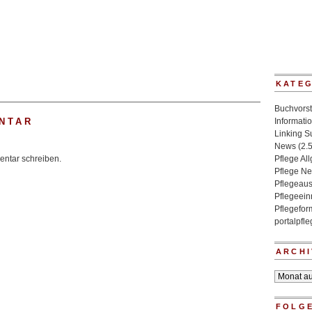
KATE
Buchvorst
NTAR
Informati
Linking 
News
(2.
ntar schreiben.
Pflege Al
Pflege N
Pflegeaus
Pflegeein
Pflegefo
portalpfl
ARCHI
Archiv
FOLGE