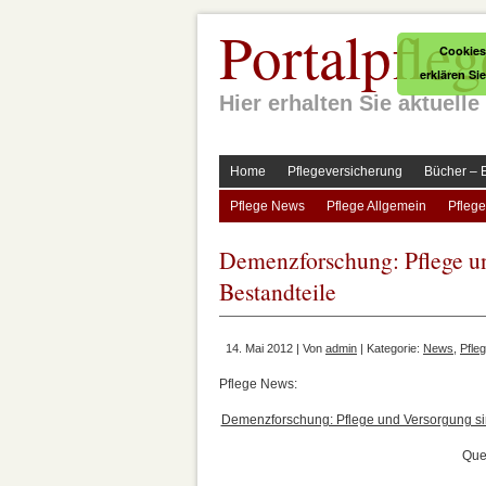
Portalpfleg
Cookies
erklären Si
Hier erhalten Sie aktuel
Home
Pflegeversicherung
Bücher – 
Pflege News
Pflege Allgemein
Pflege
Demenzforschung: Pflege un
Bestandteile
14. Mai 2012 | Von
admin
| Kategorie:
News
,
Pfle
Pflege News:
Demenzforschung: Pflege und Versorgung sin
Que