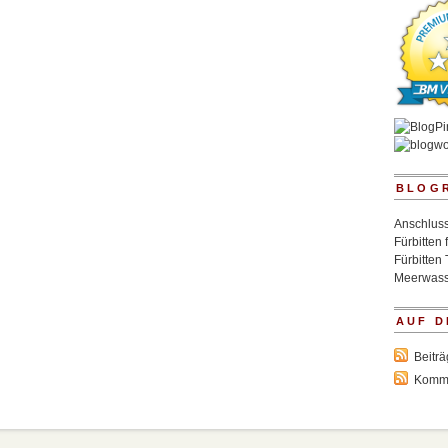
BLOG
Anschluss
Fürbitten 
Fürbitten 
Meerwass
AUF D
Beitr
Komm