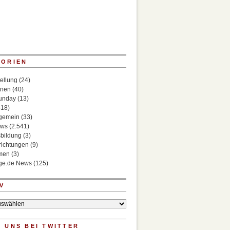
GORIEN
ellung
(24)
onen
(40)
Sunday
(13)
518)
lgemein
(33)
ews
(2.541)
bildung
(3)
richtungen
(9)
rmen
(3)
ege.de News
(125)
V
 UNS BEI TWITTER