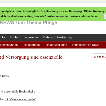
e
 ermöglichen eine bestmögliche Bereitstellung unserer Homepage. Mit der Nutzung u
e sich damit einverstanden, dass wir Cookies verwenden.
Weitere Informationen
le NEWS zum Thema Pflege
Ecke
Kontakt
Impressum
Datenschutzerklärung
einrichtungen
Pflegeformen
Pflegeausbildung
portalpflege.de News
d Versorgung sind essenzielle
WERB
ge News
d essenzielle Bestandteile
lle:
http://www.juraforum.de/