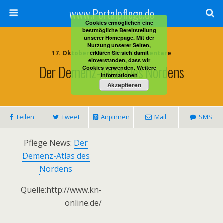
www.Portalpflege.de
Cookies ermöglichen eine
bestmögliche Bereitstellung
unserer Homepage. Mit der
Nutzung unserer Seiten,
17. Oktober 2014 • Keine Kommentare
erklären Sie sich damit
einverstanden, dass wir
Der Demenz-Atlas Des Nordens
Cookies verwenden.
Weitere
Informationen
Akzeptieren
Teilen
Tweet
Anpinnen
Mail
SMS
Pflege News:
Der
Demenz-Atlas des
Nordens
Quelle:http://www.kn-
online.de/