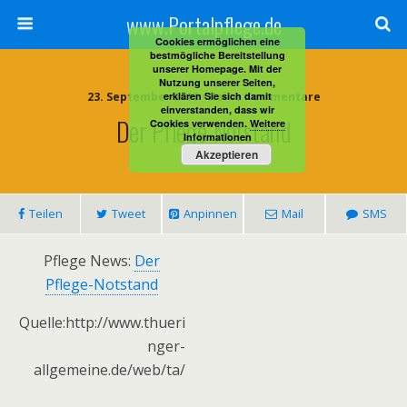
www.Portalpflege.de
Cookies ermöglichen eine
bestmögliche Bereitstellung
unserer Homepage. Mit der
Nutzung unserer Seiten,
23. September 2013 • Keine Kommentare
erklären Sie sich damit
einverstanden, dass wir
Der Pflege-Notstand
Cookies verwenden.
Weitere
Informationen
Akzeptieren
Teilen
Tweet
Anpinnen
Mail
SMS
Pflege News:
Der
Pflege-Notstand
Quelle:http://www.thueri
nger-
allgemeine.de/web/ta/