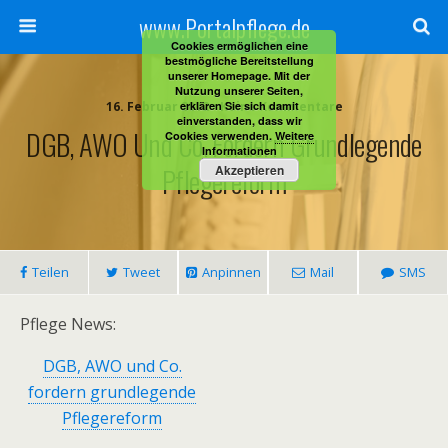
www.Portalpflege.de
Cookies ermöglichen eine
bestmögliche Bereitstellung
unserer Homepage. Mit der
Nutzung unserer Seiten,
16. Februar 2012 • Keine Kommentare
erklären Sie sich damit
einverstanden, dass wir
DGB, AWO Und Co. Fordern Grundlegende
Cookies verwenden.
Weitere
Informationen
Pflegereform
Akzeptieren
Teilen
Tweet
Anpinnen
Mail
SMS
Pflege News:
DGB, AWO und Co.
fordern grundlegende
Pflegereform