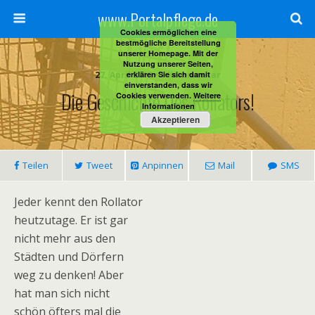
www.Portalpflege.de
Cookies ermöglichen eine
bestmögliche Bereitstellung
unserer Homepage. Mit der
Nutzung unserer Seiten,
27. April 2012 • 1 Kommentar
erklären Sie sich damit
einverstanden, dass wir
Die Geschichte Des Rollators!
Cookies verwenden.
Weitere
Informationen
Akzeptieren
Teilen
Tweet
Anpinnen
Mail
SMS
Jeder kennt den Rollator
heutzutage. Er ist gar
nicht mehr aus den
Städten und Dörfern
weg zu denken! Aber
hat man sich nicht
schön öfters mal die