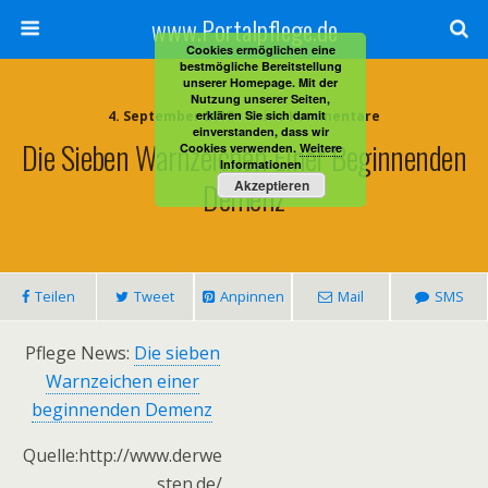
www.Portalpflege.de
Cookies ermöglichen eine
bestmögliche Bereitstellung
unserer Homepage. Mit der
Nutzung unserer Seiten,
4. September 2013 • Keine Kommentare
erklären Sie sich damit
einverstanden, dass wir
Die Sieben Warnzeichen Einer Beginnenden
Cookies verwenden.
Weitere
Informationen
Demenz
Akzeptieren
Teilen
Tweet
Anpinnen
Mail
SMS
Pflege News:
Die sieben
Warnzeichen einer
beginnenden Demenz
Quelle:http://www.derwe
sten.de/