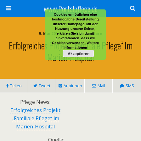
www.Portalpflege.de
Cookies ermöglichen eine
bestmögliche Bereitstellung
unserer Homepage. Mit der
Nutzung unserer Seiten,
9. Mai 2014 • Keine Kommentare
erklären Sie sich damit
einverstanden, dass wir
Erfolgreiches Projekt „Familiale Pflege“ Im
Cookies verwenden.
Weitere
Informationen
Marien-Hospital
Akzeptieren
Teilen
Tweet
Anpinnen
Mail
SMS
Pflege News:
Erfolgreiches Projekt
„Familiale Pflege“ im
Marien-Hospital
Quelle: