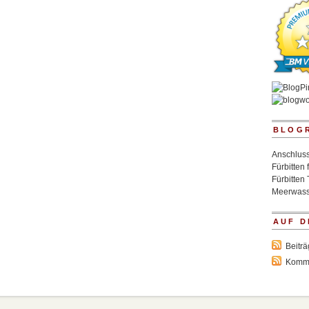
BLOG
Anschluss
Fürbitten 
Fürbitten 
Meerwass
AUF D
Beitr
Komm