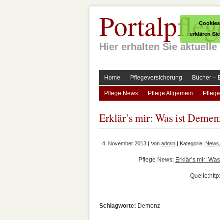
Portalpfleg
Cookies
erklären Si
Hier erhalten Sie aktuel
Home
Pflegeversicherung
Bücher – 
Pflege News
Pflege Allgemein
Pflege
Erklär’s mir: Was ist Demen
4. November 2013 | Von
admin
| Kategorie:
News
Pflege News:
Erklär’s mir: Wa
Quelle:htt
Schlagworte:
Demenz