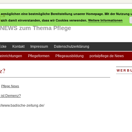
e
 ermöglichen eine bestmögliche Bereitstellung unserer Homepage. Mit der Nutzung u
e sich damit einverstanden, dass wir Cookies verwenden.
Weitere Informationen
le NEWS zum Thema Pflege
Ecke
Kontakt
Impressum
Datenschutzerklärung
einrichtungen
Pflegeformen
Pflegeausbildung
portalpflege.de News
z?
WERB
,
Pflege News
s ist Demenz?
p://www.badische-zeitung.de/