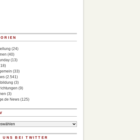
GORIEN
ellung
(24)
onen
(40)
Sunday
(13)
518)
lgemein
(33)
ews
(2.541)
bildung
(3)
richtungen
(9)
rmen
(3)
ege.de News
(125)
V
 UNS BEI TWITTER