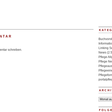
KATE
NTAR
Buchvorst
Informati
Linking 
ntar schreiben.
News
(2.
Pflege Al
Pflege N
Pflegeaus
Pflegeein
Pflegefo
portalpfl
ARCHI
Archiv
FOLGE