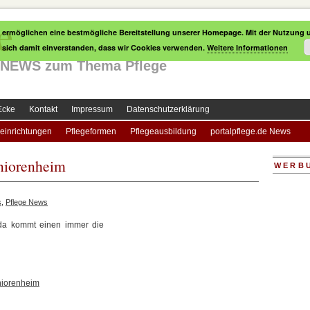
e
 ermöglichen eine bestmögliche Bereitstellung unserer Homepage. Mit der Nutzung u
e sich damit einverstanden, dass wir Cookies verwenden.
Weitere Informationen
le NEWS zum Thema Pflege
Ecke
Kontakt
Impressum
Datenschutzerklärung
einrichtungen
Pflegeformen
Pflegeausbildung
portalpflege.de News
eniorenheim
WERB
s
,
Pflege News
da kommt einen immer die
niorenheim