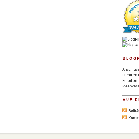
BLOG
Anschluss
Fürbitten 
Fürbitten 
Meerwass
AUF D
Beitr
Komm