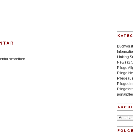
KATE
NTAR
Buchvorst
Informati
Linking 
ntar schreiben.
News
(2.
Pflege Al
Pflege N
Pflegeaus
Pflegeein
Pflegefo
portalpfl
ARCHI
Archiv
FOLGE