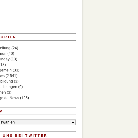
GORIEN
ellung
(24)
onen
(40)
Sunday
(13)
518)
lgemein
(33)
ews
(2.541)
bildung
(3)
richtungen
(9)
rmen
(3)
ege.de News
(125)
V
 UNS BEI TWITTER