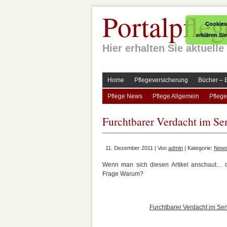
Portalpfleg
Cookies
erklären Si
Hier erhalten Sie aktuel
Home
Pflegeversicherung
Bücher – 
Pflege News
Pflege Allgemein
Pflege
Furchtbarer Verdacht im S
11. Dezember 2011 | Von
admin
| Kategorie:
New
Wenn man sich diesen Artikel anschaut… 
Frage Warum?
Furchtbarer Verdacht im Se