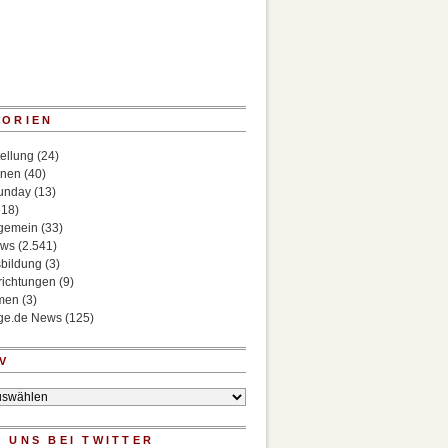
GORIEN
ellung
(24)
onen
(40)
Sunday
(13)
518)
lgemein
(33)
ews
(2.541)
bildung
(3)
richtungen
(9)
rmen
(3)
ege.de News
(125)
V
 UNS BEI TWITTER