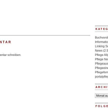
KATE
Buchvorst
NTAR
Informati
Linking 
News
(2.
ntar schreiben.
Pflege Al
Pflege N
Pflegeaus
Pflegeein
Pflegefo
portalpfl
ARCHI
Archiv
FOLGE