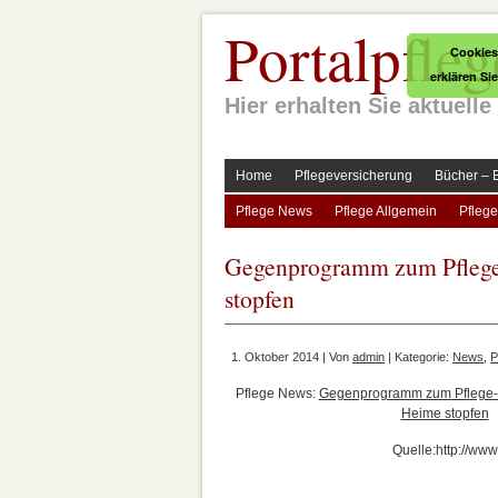
Portalpfleg
Cookies
erklären Si
Hier erhalten Sie aktuel
Home
Pflegeversicherung
Bücher – 
Pflege News
Pflege Allgemein
Pflege
Gegenprogramm zum Pflege-
stopfen
1. Oktober 2014 | Von
admin
| Kategorie:
News
,
P
Pflege News:
Gegenprogramm zum Pflege-TÜ
Heime stopfen
Quelle:http://ww