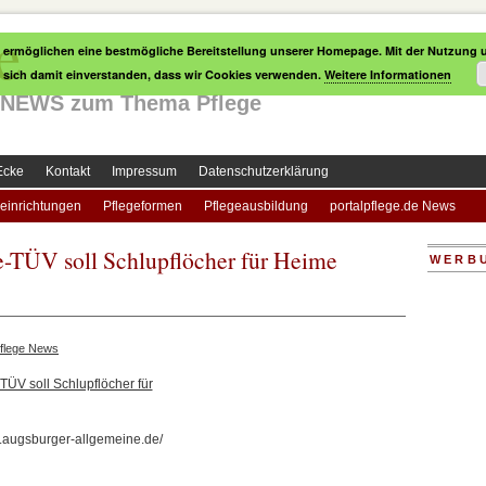
e
 ermöglichen eine bestmögliche Bereitstellung unserer Homepage. Mit der Nutzung u
e sich damit einverstanden, dass wir Cookies verwenden.
Weitere Informationen
le NEWS zum Thema Pflege
Ecke
Kontakt
Impressum
Datenschutzerklärung
einrichtungen
Pflegeformen
Pflegeausbildung
portalpflege.de News
TÜV soll Schlupflöcher für Heime
WERB
flege News
V soll Schlupflöcher für
w.augsburger-allgemeine.de/