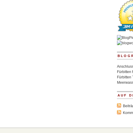
BLOG
Anschluss
Fürbitten 
Fürbitten 
Meerwass
AUF D
Beitr
Komm