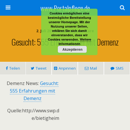
www.Portalpflege.de
Cookies ermöglichen eine
bestmögliche Bereitstellung
unserer Homepage. Mit der
Nutzung unserer Seiten,
2. Juli 2014 • Keine Kommentare
erklären Sie sich damit
einverstanden, dass wir
Gesucht: 555 Erfahrungen Mit Demenz
Cookies verwenden.
Weitere
Informationen
Akzeptieren
Teilen
Tweet
Anpinnen
Mail
SMS
Demenz News:
Gesucht:
555 Erfahrungen mit
Demenz
Quelle:http://www.swp.d
e/bietigheim