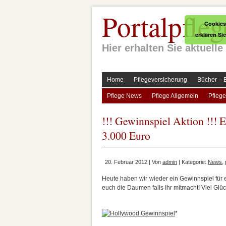
Portalpfleg
Cookies
erklären Si
Hier erhalten Sie aktuel
Home
Pflegeversicherung
Bücher – 
Pflege News
Pflege Allgemein
Pflege
!!! Gewinnspiel Aktion !!! 
3.000 Euro
20. Februar 2012 | Von
admin
| Kategorie:
News
,
Heute haben wir wieder ein Gewinnspiel für
euch die Daumen falls Ihr mitmacht! Viel Glüc
*