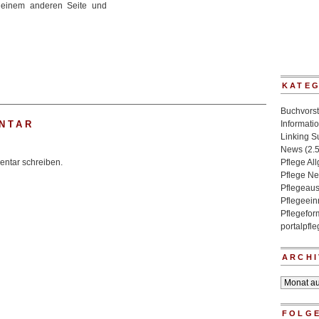
u einem anderen Seite und
KATE
Buchvorst
NTAR
Informati
Linking 
News
(2.
ntar schreiben.
Pflege Al
Pflege N
Pflegeaus
Pflegeein
Pflegefo
portalpfl
ARCHI
Archiv
FOLGE