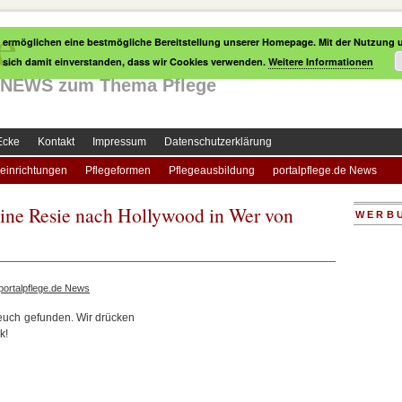
e
 ermöglichen eine bestmögliche Bereitstellung unserer Homepage. Mit der Nutzung u
e sich damit einverstanden, dass wir Cookies verwenden.
Weitere Informationen
le NEWS zum Thema Pflege
Ecke
Kontakt
Impressum
Datenschutzerklärung
einrichtungen
Pflegeformen
Pflegeausbildung
portalpflege.de News
Eine Resie nach Hollywood in Wer von
WERB
portalpflege.de News
 euch gefunden. Wir drücken
k!