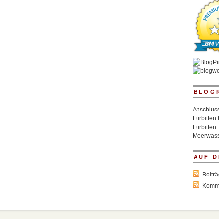
BLOG
Anschluss
Fürbitten 
Fürbitten 
Meerwass
AUF D
Beitr
Komm