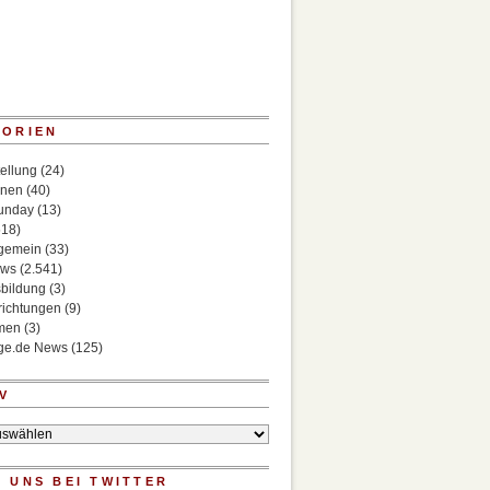
GORIEN
ellung
(24)
onen
(40)
Sunday
(13)
518)
lgemein
(33)
ews
(2.541)
bildung
(3)
richtungen
(9)
rmen
(3)
ege.de News
(125)
V
 UNS BEI TWITTER