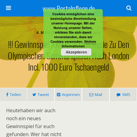
www.Portalpflege.de
Cookies ermöglichen eine
bestmögliche Bereitstellung
unserer Homepage. Mit der
Nutzung unserer Seiten,
6. März 2012 • Keine Kommentare
erklären Sie sich damit
einverstanden, dass wir
!!! Gewinnspiel Aktion !!! Eine Resie Zu Den
Cookies verwenden.
Weitere
Informationen
Olympischen Sommerspielen Nach London
Akzeptieren
Incl. 1000 Euro Tschaengeld
Teilen
Tweet
Anpinnen
Mail
SMS
Heutehaben wir auch
noch ein neues
Gewinnspiel für euch
gefunden. Wer hat nicht